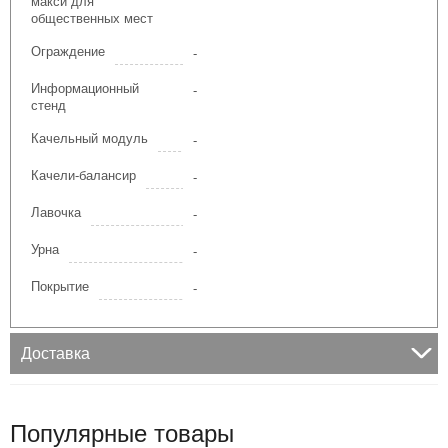
макси для
IgraGrad Домик
общественных мест
Ограждение
-
IgraGrad Песочница
Информационный
-
стенд
Игруня
Качельный модуль
-
IgraGrad Старт
Качели-балансир
-
IgraGrad для общественных мест
Лавочка
-
Игровые домики
Урна
-
Покрытие
-
Качельный модуль
Доставка
Популярные товары