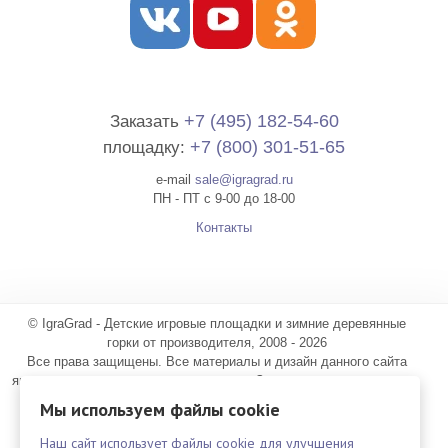
+7 (495) 182-54-60
Заказать
+7 (800) 301-51-65
площадку:
e-mail
sale@igragrad.ru
ПН - ПТ с 9-00 до 18-00
Контакты
© IgraGrad - Детские игровые площадки и зимние деревянные
горки от производителя, 2008 - 2026
Все права защищены. Все материалы и дизайн данного сайта
являются объектами авторского права. Запрещается копирование,
распространение или любое иное использование материалов и
Мы используем файлы cookie
объектов без предварительного согласия правообладателя.
Предоставленная на сайте информация несёт справочный
Наш сайт использует файлы cookie для улучшения