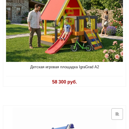
IgraGrad Домик
IgraGrad Песочница
Игруня
IgraGrad Старт
IgraGrad для общественных мест
Детская игровая площадка IgraGrad А2
Игровые домики
58 300 руб.
Качельный модуль