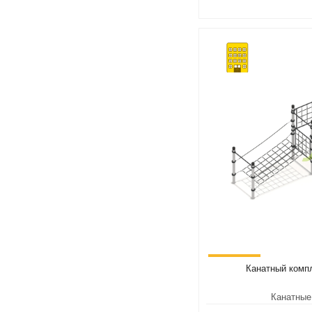
Великан
IgraGrad Домик
IgraGrad Песочница
Игруня
IgraGrad Старт
IgraGrad для общественных мест
Игровые домики
Качельный модуль
Канатный компл
Канатные