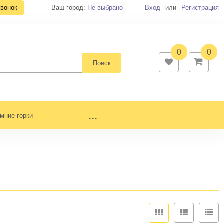
звонок
Ваш город:
Не выбрано
Вход
или
Регистрация
0
0
д
качели
...
мние горки