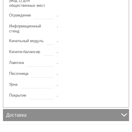
(мод.1) для
IgraGrad Домик
общественных мест
Ограждение
-
IgraGrad Песочница
Информационный
-
стенд
Игруня
Качельный модуль
-
IgraGrad Старт
Качели-балансир
-
IgraGrad для общественных мест
Лавочка
-
Игровые домики
Песочница
-
Урна
-
Качельный модуль
Покрытие
-
Доставка